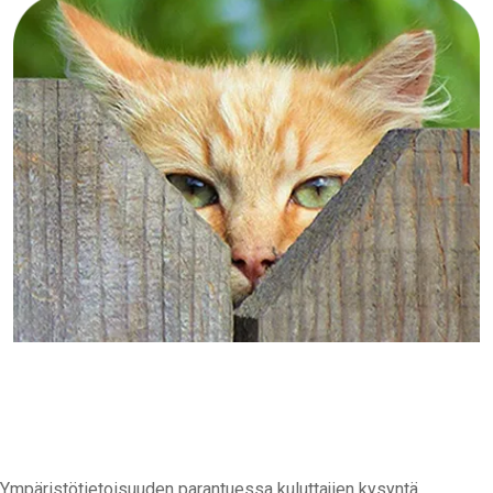
Ympäristötietoisuuden parantuessa kuluttajien kysyntä