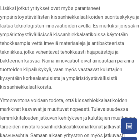
Lisäksi jotkut yritykset ovat myös parantaneet
ympäristöystävällisten kissanhiekkalaatikoiden suorituskykyä ja
laatua teknologisten innovaatioiden avulla. Esimerkiksi joissakin
ympäristöystävällisissä kissanhiekkalaatikoissa käytetään
tehokkaampia vettä imeviä materiaaleja ja antibakteerista
tekniikkaa, jotka vähentävät tehokkaasti hajupäästöjä ja
bakteerien kasvua. Nämä innovaatiot eivät ainoastaan paranna
tuotteiden kilpailukykyä, vaan myös vastaavat kuluttajien
kysyntään korkealaatuisista ja ympäristöystävällisistä
kissanhiekkalaatikoista.
Yhteenvetona voidaan todeta, että kissanhiekkalaatikoiden
markkinat kasvavat ja muuttuvat nopeasti. Tulevaisuudessa
lemmikkitalouden jatkuvan kehityksen ja kuluttajien muuttuvien
tarpeiden myötä kissanhiekkalaatikkomarkkinat jatkavat vahvaa
kasvuvauhtia. Samaan aikaan yritysten on myös jatkuvasti